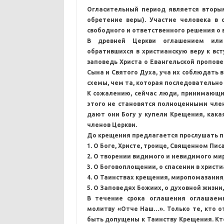
Огласительный период является вторым
обретение веры). Участие человека в
свободного и ответственного решения о 
В древней Церкви оглашением или 
обратившихся в христианскую веру к вст
заповедь Христа о Евангельской пропове
Сына и Святого Духа, уча их соблюдать вс
схемы, чем та, которая последовательно 
К сожалению, сейчас люди, принимающи
этого не становятся полноценными член
дают они Богу у купели Крещения, какая
членов Церкви.
До крещения предлагается прослушать п
1. О Боге, Христе, троице, Священном Пис
2. О творении видимого и невидимого мир
3. О Боговоплощении, о спасении в христ
4. О Таинствах крещения, миропомазания
5. О Заповедях Божиих, о духовной жизни
В течение срока оглашения оглашаем
молитву «Отче Наш…». Только те, кто о
быть допущены к Таинству Крещения. Кт