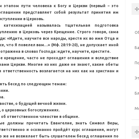
 этапом пути человека к Богу и Церкви (первый – это
☩
 оглашении представляет собой результат принятия им
вступлении в Церковь.
катехизацией называлась тщательная подготовка
уплению в Церковь через Крещение. Строго говоря, сама
О
ди: «Идите, научите все народы, крестя их во имя Отца и
е, что Я повелел вам…» (Мф. 28:19-20), не допускает иной
Б
отражена в словах Господа: идите, научите, крестите.
е крещение, часто не проходят оглашения и вследствие
П
ами Церкви. Многие из них даже не знают, какие обеты
 ответственность возлагается на них как на христиан и
Э
ять бесед по следующим темам:
ании.
Б
а.
ианстве, о будущей вечной жизни.
М
, о церковных богослужениях.
, об ответственном членстве в общине.
ые должны прочитать Евангелие, знать Символ Веры,
тветственно и осознанно пройдёт курс оглашения, могут
☩
о же не возжелает быть слушателем бесед оглашения по