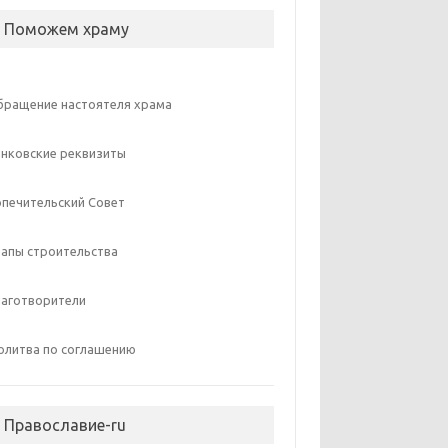
 Поможем храму
бращение настоятеля храма
анковские реквизиты
опечительский Совет
тапы строительства
лаготворители
олитва по соглашению
 Православие-ru